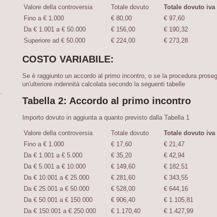
Valore della controversia
Totale dovuto
Totale dovuto iva
Fino a € 1.000
€ 80,00
€ 97,60
Da € 1.001 a € 50.000
€ 156,00
€ 190,32
Superiore ad € 50.000
€ 224,00
€ 273,28
COSTO VARIABILE:
Se è raggiunto un accordo al primo incontro, o se la procedura proseg
un'ulteriore indennità calcolata secondo la seguenti tabelle
Tabella 2: Accordo al primo incontro
Importo dovuto in aggiunta a quanto previsto dalla Tabella 1
Valore della controversia
Totale dovuto
Totale dovuto iva
Fino a € 1.000
€ 17,60
€ 21,47
Da € 1.001 a € 5.000
€ 35,20
€ 42,94
Da € 5.001 a € 10.000
€ 149,60
€ 182,51
Da € 10.001 a € 25.000
€ 281,60
€ 343,55
Da € 25.001 a € 50.000
€ 528,00
€ 644,16
Da € 50.001 a € 150.000
€ 906,40
€ 1.105,81
Da € 150.001 a € 250.000
€ 1.170,40
€ 1.427,99